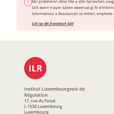
Mir probéieren dëse Site a ville Sproochen zo
Och wann e puer Säiten iwwersat gi fir d'Informa
Informatioun a Ressourcen ze kréien, empfeele 
Gitt op déi franséisch Säit
Institut Luxembourgeois de
Régulation
17, rue du Fossé
L-1536 Luxembourg
Luxembourg