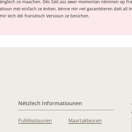
ugänglech ze maachen. Dës Säit ass awer momentan nëmmen op Fra
tioun méi einfach ze kréien, kënne mir net garantéieren datt all I
mir Iech déi franséisch Versioun ze besichen.
Nëtzlech Informatiounen
Publikatiounen
Maartakteuren