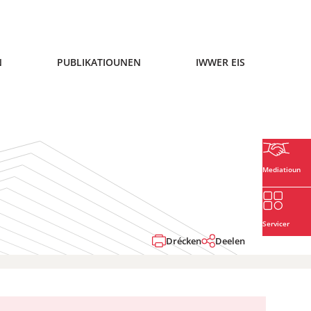
N
PUBLIKATIOUNEN
IWWER EIS
Mediatioun
Servicer
Drécken
Deelen