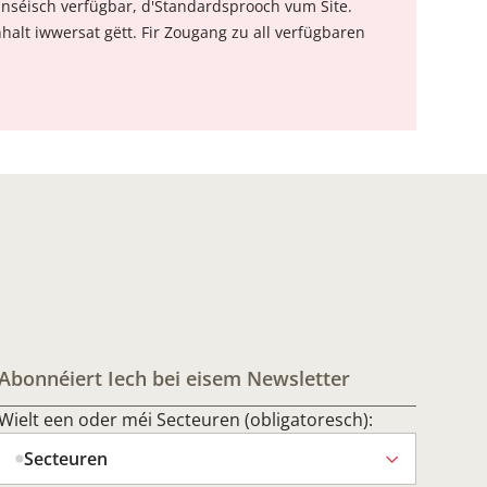
nséisch verfügbar, d'Standardsprooch vum Site.
nhalt iwwersat gëtt. Fir Zougang zu all verfügbaren
Abonnéiert Iech bei eisem Newsletter
Wielt een oder méi Secteuren (obligatoresch):
Secteuren