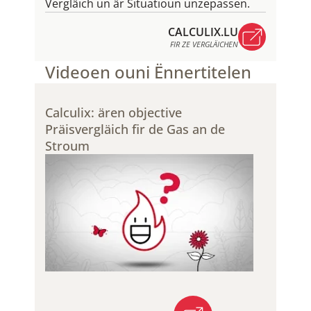
Vergläich un är Situatioun unzepassen.
CALCULIX.LU
FIR ZE VERGLÄICHEN
CALCULIX.LU
Videoen ouni Ënnertitelen
FIR ZE VERGLÄICHEN
Calculix: ären objective
Präisvergläich fir de Gas an de
Stroum