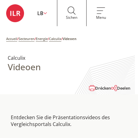
LB
Sichen
Menu
Accueil
/
Secteuren
/
Energie
/
Calculix
/
Videoen
Calculix
Videoen
Drécken
Deelen
Entdecken Sie die Präsentationsvideos des
Vergleichsportals Calculix.