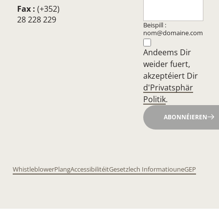
Fax :
(+352)
28 228 229
Beispill :
nom@domaine.com
Andeems Dir
weider fuert,
akzeptéiert Dir
d'Privatsphär
Politik
.
ABONNÉIEREN
Whistleblower
Plang
Accessibilitéit
Gesetzlech Informatioune
GEP