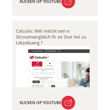
KUCKEN OP YOUTUBE
KUCKEN OP YOUTUBE
Calculix: Wéi mécht een e
Stroumvergläich fir ee Stot hei zu
Lëtzebuerg ?​
KUCKEN OP YOUTUBE