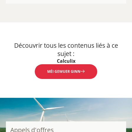
Découvrir tous les contenus liés à ce
sujet :
Calculix
MÉI GEWUER GINN
Appels d'offres