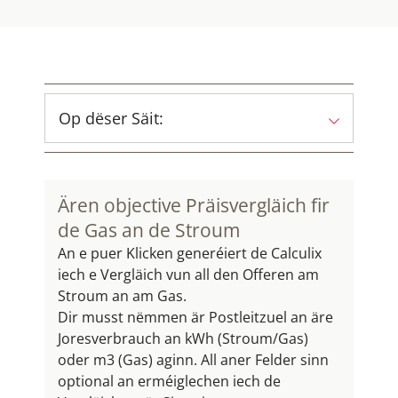
Op dëser Säit:
Ären objective Präisvergläich fir
de Gas an de Stroum
An e puer Klicken generéiert de Calculix
iech e Vergläich vun all den Offeren am
Stroum an am Gas.
Dir musst nëmmen är Postleitzuel an äre
Joresverbrauch an kWh (Stroum/Gas)
oder m3 (Gas) aginn. All aner Felder ​sinn
optional an erméiglechen iech de