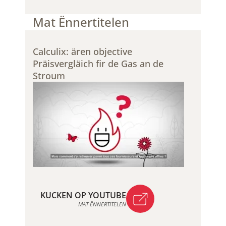
KUCKEN OP YOUTUBE
Mat Ënnertitelen
Calculix: ären objective
Präisvergläich fir de Gas an de
Stroum​
KUCKEN OP YOUTUBE
MAT ËNNERTITELEN
KUCKEN OP YOUTUBE