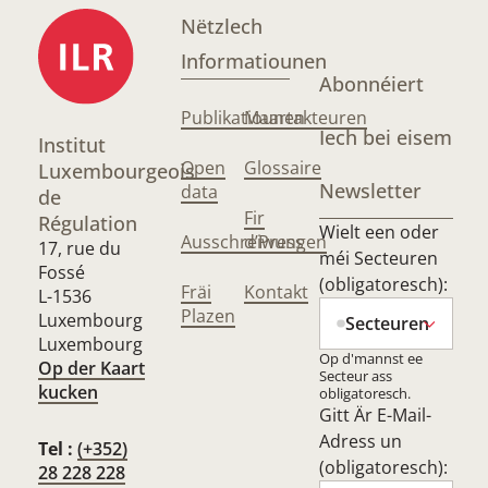
Nëtzlech
Informatiounen
Abonnéiert
Publikatiounen
Maartakteuren
Iech bei eisem
Institut
Open
Glossaire
Luxembourgeois
Newsletter
data
de
Fir
Régulation
Wielt een oder
Ausschreiwungen
d’Press
17, rue du
méi Secteuren
Fossé
(obligatoresch):
Fräi
Kontakt
L-1536
Plazen
Luxembourg
Secteuren
Luxembourg
Op d'mannst ee
Op der Kaart
Secteur ass
kucken
obligatoresch.
Gitt Är E-Mail-
Adress un
Tel :
(+352)
(obligatoresch):
28 228 228