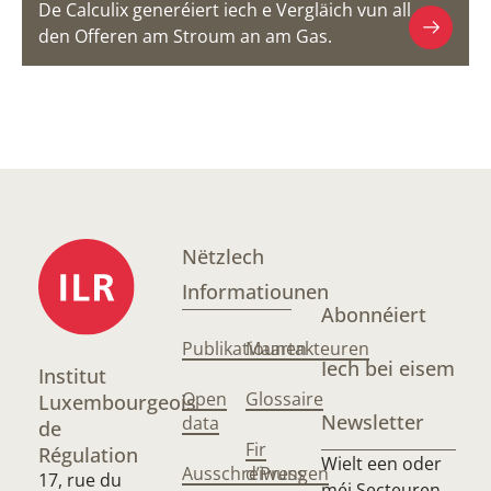
De Calculix generéiert iech e Vergläich vun all
den Offeren am Stroum an am Gas.
Nëtzlech
Informatiounen
Abonnéiert
Publikatiounen
Maartakteuren
Iech bei eisem
Institut
Open
Glossaire
Luxembourgeois
Newsletter
data
de
Fir
Régulation
Wielt een oder
Ausschreiwungen
d’Press
17, rue du
méi Secteuren