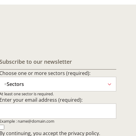
Subscribe to our newsletter
Choose one or more sectors (required):
Sectors
At least one sector is required.
Enter your email address (required):
Example : name@domain.com
By continuing, you accept the
privacy policy
.