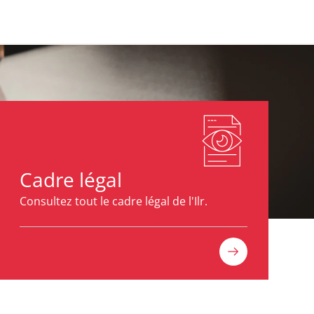
Cadre légal
Consultez tout le cadre légal de l'Ilr.