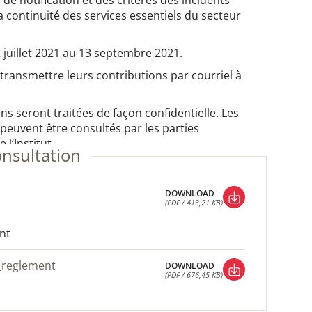
de notification et des critères des incidents
la continuité des services essentiels du secteur
 juillet 2021 au 13 septembre 2021.
transmettre leurs contributions par courriel à
ons seront traitées de façon confidentielle. Les
euvent être consultés par les parties
 l’Institut.
onsultation
DOWNLOAD
(PDF / 413,21 KB)
DOWNLOAD
(PDF / 413,21 KB)
nt
e_reglement
DOWNLOAD
(PDF / 676,45 KB)
DOWNLOAD
(PDF / 676,45 KB)