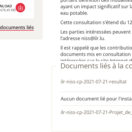
portant définition des modalités 
ayant un impact significatif sur 
NLOAD
 676,45 KB)
eau potable.
NLOAD
 676,45 KB)
Cette consultation s’étend du 12
 documents liés
Les parties intéressées peuvent 
l’adresse niss@ilr.lu.
Il est rappelé que les contributi
documents mis en consultation p
intéressées sur le site Internet de
Documents liés à la c
ilr-niss-cp-2021-07-21-resultat
Aucun document lié pour l'insta
ilr-niss-cp-2021-07-21-Projet_d