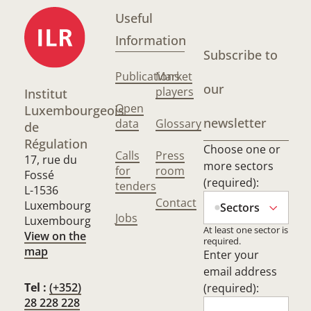
Useful
Information
Subscribe to
Publications
Market
our
players
Institut
Open
Luxembourgeois
newsletter
data
Glossary
de
Régulation
Choose one or
Calls
Press
17, rue du
more sectors
for
room
Fossé
(required):
tenders
L-1536
Contact
Luxembourg
Sectors
Jobs
Luxembourg
At least one sector is
View on the
required.
map
Enter your
email address
Tel :
(+352)
(required):
28 228 228