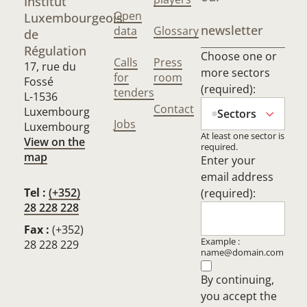
Institut
Open
Luxembourgeois
newsletter
data
Glossary
de
Régulation
Choose one or
Calls
Press
17, rue du
more sectors
for
room
Fossé
(required):
tenders
L-1536
Contact
Luxembourg
Sectors
Jobs
Luxembourg
At least one sector is
View on the
required.
map
Enter your
email address
Tel :
(+352)
(required):
28 228 228
Fax :
(+352)
Example :
28 228 229
name@domain.com
By continuing,
you accept the