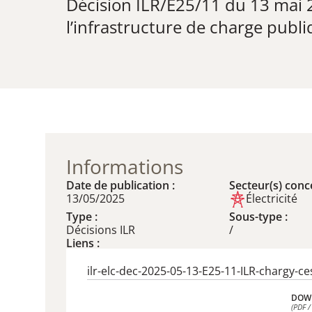
Décision ILR/E25/11 du 13 mai 2
l’infrastructure de charge publ
Informations
Date de publication :
Secteur(s) conce
13/05/2025
Électricité
Type :
Sous-type :
Décisions ILR
/
Liens :
ilr-elc-dec-2025-05-13-E25-11-ILR-chargy-ce
DOW
(PDF /