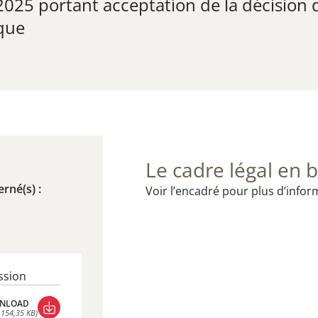
025 portant acceptation de la décision d
ique
Le cadre légal en b
rné(s) :
Voir l’encadré pour plus d’infor
ssion
NLOAD
 154,35 KB)