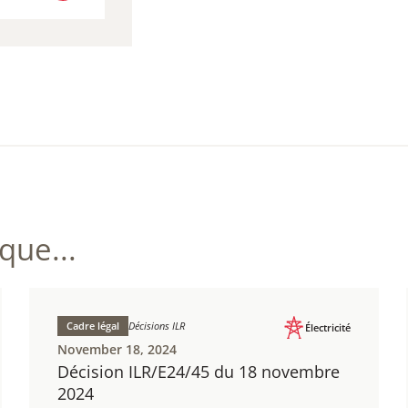
NLOAD
 154,35 KB)
ue...
Cadre légal
Décisions ILR
Électricité
November 18, 2024
Décision ILR/E24/45 du 18 novembre
2024