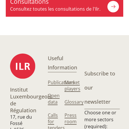
Consultations
Consultez toutes les consultations de l'Ilr.
Useful
Information
Subscribe to
Publications
Market
our
players
Institut
Open
Luxembourgeois
newsletter
data
Glossary
de
Régulation
Choose one or
Calls
Press
17, rue du
more sectors
for
room
Fossé
(required):
tenders