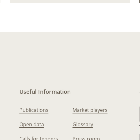
Useful Information
Publications
Market players
Open data
Glossary
Calls for tenders
Press room