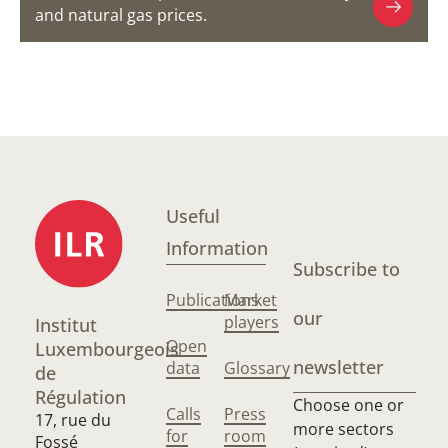
and natural gas prices.
Useful
Information
Subscribe to
Publications
Market
our
players
Institut
Open
Luxembourgeois
newsletter
data
Glossary
de
Régulation
Choose one or
Calls
Press
17, rue du
more sectors
for
room
Fossé