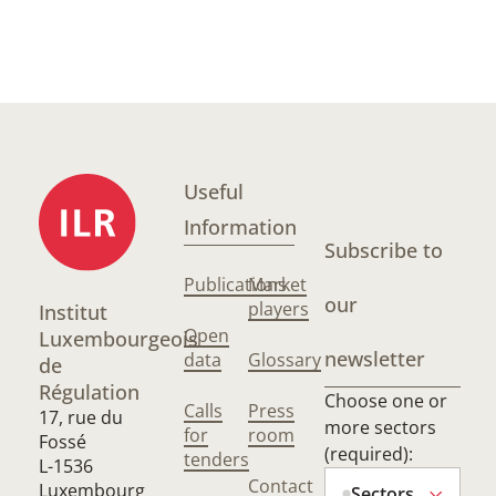
Useful
Information
Subscribe to
Publications
Market
our
players
Institut
Open
Luxembourgeois
newsletter
data
Glossary
de
Régulation
Choose one or
Calls
Press
17, rue du
more sectors
for
room
Fossé
(required):
tenders
L-1536
Contact
Luxembourg
Sectors