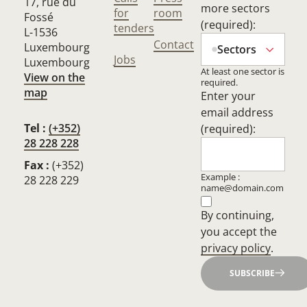
17, rue du
more sectors
for
room
Fossé
(required):
tenders
L-1536
Contact
Luxembourg
Sectors
Jobs
Luxembourg
At least one sector is
View on the
required.
map
Enter your
email address
Tel :
(+352)
(required):
28 228 228
Fax :
(+352)
Example :
28 228 229
name@domain.com
By continuing,
you accept the
privacy policy
.
SUBSCRIBE