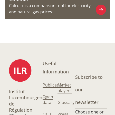
Calculix is a comparison tool for electricity
and natural gas prices.
Useful
Information
Subscribe to
Publications
Market
our
players
Institut
Open
Luxembourgeois
newsletter
data
Glossary
de
Régulation
Choose one or
Calls
Press