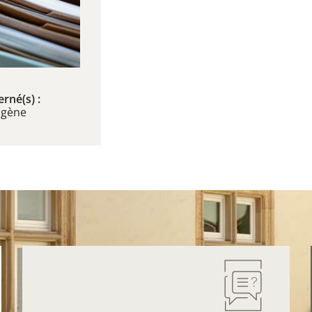
rné(s) :
ogène