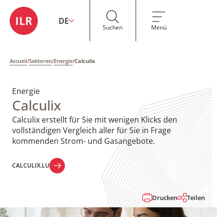
DE
Suchen
Menü
Accueil
/
Sektoren
/
Energie
/
Calculix
Energie
Calculix
Calculix erstellt für Sie mit wenigen Klicks den
vollständigen Vergleich aller für Sie in Frage
kommenden Strom- und Gasangebote.
CALCULIX.LU
CALCULIX.LU
Drucken
Teilen