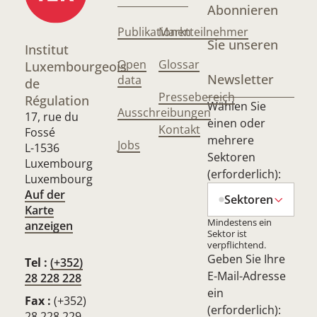
Abonnieren
Publikationen
Marktteilnehmer
Sie unseren
Institut
Open
Glossar
Luxembourgeois
Newsletter
data
de
Pressebereich
Régulation
Wählen Sie
Ausschreibungen
17, rue du
einen oder
Kontakt
Fossé
mehrere
Jobs
L-1536
Sektoren
Luxembourg
(erforderlich):
Luxembourg
Auf der
Sektoren
Karte
Mindestens ein
anzeigen
Sektor ist
verpflichtend.
Geben Sie Ihre
Tel :
(+352)
E-Mail-Adresse
28 228 228
ein
Fax :
(+352)
(erforderlich):
28 228 229