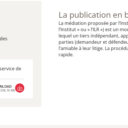
La publication en 
La médiation proposée par l’Ins
l’Institut » ou « l’ILR ») est un 
lequel un tiers indépendant, app
udes
parties (demandeur et défendeur
l’amiable à leur litige. La procé
rapide.
service de
NLOAD
 536,16 KB)
NLOAD
 536,16 KB)