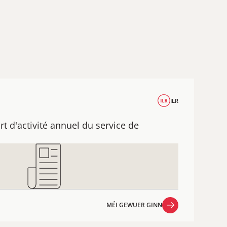
ILR
t d'activité annuel du service de
MÉI GEWUER GINN
MÉI GEWUER GINN