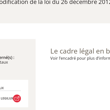
dification de la loi du 26 décembre 2012
Le cadre légal en b
rné(s) :
Voir l’encadré pour plus d’infor
staux
ux
 LEGILUX
 LEGILUX