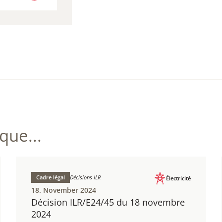
NLOAD
 154,35 KB)
ue...
Cadre légal
Décisions ILR
Électricité
18. November 2024
Décision ILR/E24/45 du 18 novembre
2024