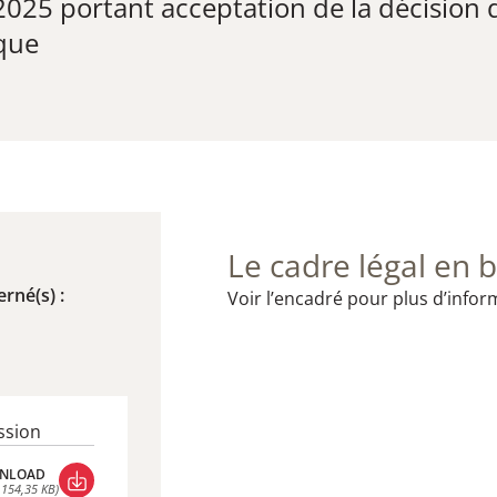
025 portant acceptation de la décision d
ique
Le cadre légal en b
rné(s) :
Voir l’encadré pour plus d’infor
ssion
NLOAD
 154,35 KB)