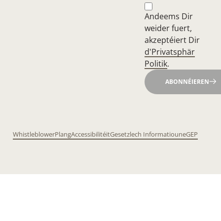
Andeems Dir
weider fuert,
akzeptéiert Dir
d'Privatsphär
Politik
.
ABONNÉIEREN
Whistleblower
Plang
Accessibilitéit
Gesetzlech Informatioune
GEP