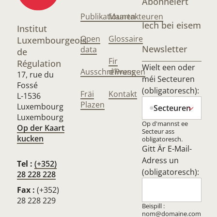
Abonnéiert
Publikatiounen
Maartakteuren
Iech bei eisem
Institut
Open
Glossaire
Luxembourgeois
Newsletter
data
de
Fir
Régulation
Wielt een oder
Ausschreiwungen
d’Press
17, rue du
méi Secteuren
Fossé
(obligatoresch):
Fräi
Kontakt
L-1536
Plazen
Luxembourg
Secteuren
Luxembourg
Op d'mannst ee
Op der Kaart
Secteur ass
kucken
obligatoresch.
Gitt Är E-Mail-
Adress un
Tel :
(+352)
(obligatoresch):
28 228 228
Fax :
(+352)
28 228 229
Beispill :
nom@domaine.com