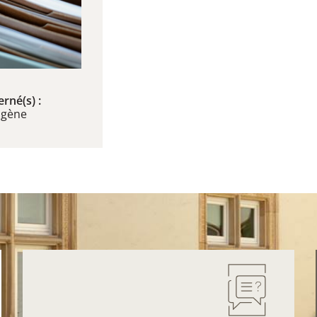
rné(s) :
ogène