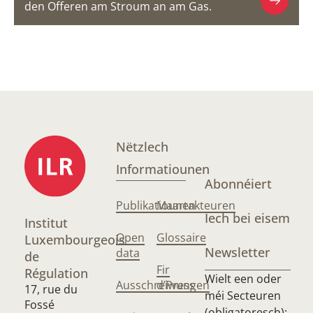
den Offeren am Stroum an am Gas.
Nëtzlech
Informatiounen
Abonnéiert
Publikatiounen
Maartakteuren
Iech bei eisem
Institut
Open
Glossaire
Luxembourgeois
Newsletter
data
de
Fir
Régulation
Wielt een oder
Ausschreiwungen
d’Press
17, rue du
méi Secteuren
Fossé
(obligatoresch):