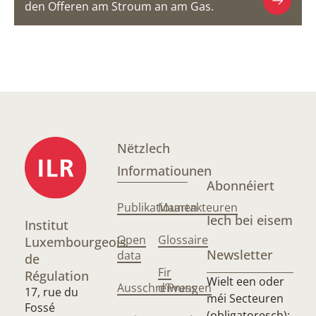
den Offeren am Stroum an am Gas.
Nëtzlech
Informatiounen
Abonnéiert
Publikatiounen
Maartakteuren
Iech bei eisem
Institut
Open
Glossaire
Luxembourgeois
Newsletter
data
de
Fir
Régulation
Wielt een oder
Ausschreiwungen
d’Press
17, rue du
méi Secteuren
Fossé
(obligatoresch):