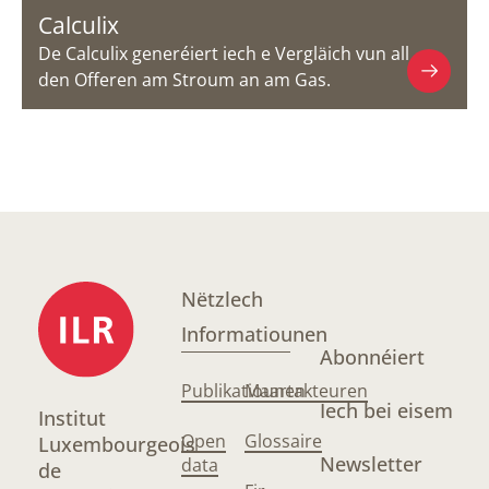
Calculix
De Calculix generéiert iech e Vergläich vun all
den Offeren am Stroum an am Gas.
Nëtzlech
Informatiounen
Abonnéiert
Publikatiounen
Maartakteuren
Iech bei eisem
Institut
Open
Glossaire
Luxembourgeois
Newsletter
data
de