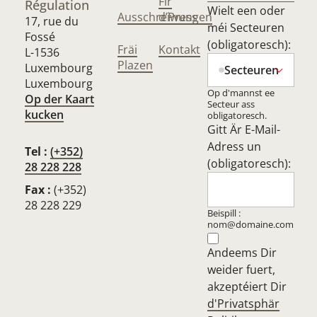
Fir
Régulation
Wielt een oder
Ausschreiwungen
d’Press
17, rue du
méi Secteuren
Fossé
(obligatoresch):
Fräi
Kontakt
L-1536
Plazen
Luxembourg
Secteuren
Luxembourg
Op d'mannst ee
Op der Kaart
Secteur ass
kucken
obligatoresch.
Gitt Är E-Mail-
Adress un
Tel :
(+352)
(obligatoresch):
28 228 228
Fax :
(+352)
28 228 229
Beispill :
nom@domaine.com
Andeems Dir
weider fuert,
akzeptéiert Dir
d'Privatsphär