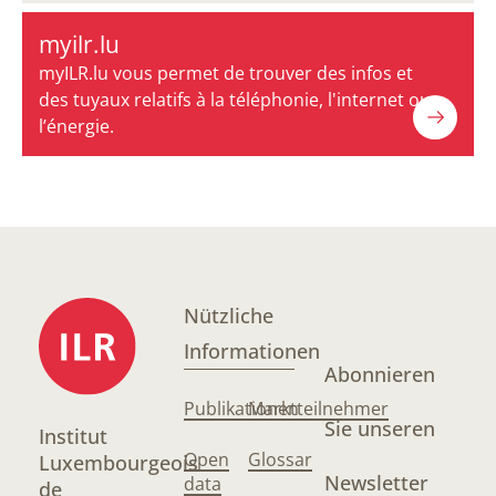
myilr.lu
myILR.lu vous permet de trouver des infos et
des tuyaux relatifs à la téléphonie, l'internet ou
l’énergie.
Nützliche
Informationen
Abonnieren
Publikationen
Marktteilnehmer
Sie unseren
Institut
Open
Glossar
Luxembourgeois
Newsletter
data
de