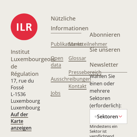
Nützliche
Informationen
Abonnieren
Publikationen
Marktteilnehmer
Sie unseren
Institut
Open
Glossar
Luxembourgeois
Newsletter
data
de
Pressebereich
Régulation
Wählen Sie
Ausschreibungen
17, rue du
einen oder
Kontakt
Fossé
mehrere
Jobs
L-1536
Sektoren
Luxembourg
(erforderlich):
Luxembourg
Auf der
Sektoren
Karte
Mindestens ein
anzeigen
Sektor ist
verpflichtend.