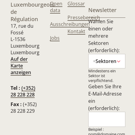
Open
Glossar
Luxembourgeois
Newsletter
data
de
Pressebereich
Régulation
Wählen Sie
Ausschreibungen
17, rue du
einen oder
Kontakt
Fossé
mehrere
Jobs
L-1536
Sektoren
Luxembourg
(erforderlich):
Luxembourg
Auf der
Sektoren
Karte
Mindestens ein
anzeigen
Sektor ist
verpflichtend.
Geben Sie Ihre
Tel :
(+352)
E-Mail-Adresse
28 228 228
ein
Fax :
(+352)
(erforderlich):
28 228 229
Beispiel :
nom@domaine.com