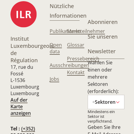
Nützliche
Informationen
Abonnieren
Publikationen
Marktteilnehmer
Sie unseren
Institut
Open
Glossar
Luxembourgeois
Newsletter
data
de
Pressebereich
Régulation
Wählen Sie
Ausschreibungen
17, rue du
einen oder
Kontakt
Fossé
mehrere
Jobs
L-1536
Sektoren
Luxembourg
(erforderlich):
Luxembourg
Auf der
Sektoren
Karte
Mindestens ein
anzeigen
Sektor ist
verpflichtend.
Geben Sie Ihre
Tel :
(+352)