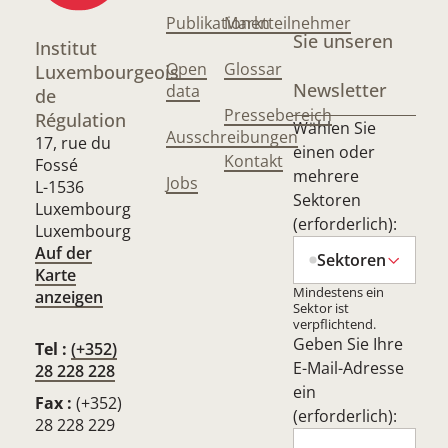
Publikationen
Marktteilnehmer
Sie unseren
Institut
Open
Glossar
Luxembourgeois
Newsletter
data
de
Pressebereich
Régulation
Wählen Sie
Ausschreibungen
17, rue du
einen oder
Kontakt
Fossé
mehrere
Jobs
L-1536
Sektoren
Luxembourg
(erforderlich):
Luxembourg
Auf der
Sektoren
Karte
Mindestens ein
anzeigen
Sektor ist
verpflichtend.
Geben Sie Ihre
Tel :
(+352)
E-Mail-Adresse
28 228 228
ein
Fax :
(+352)
(erforderlich):
28 228 229